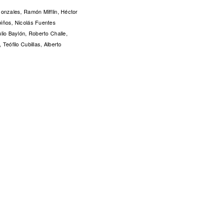
Gonzales, Ramón Mifflin, Héctor
iños, Nicolás Fuentes
lio Baylón, Roberto Challe,
 Teófilo Cubillas, Alberto