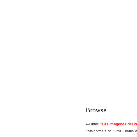
Browse
←
Older:
"Las imágenes del Pe
Foto cortesía de "Lima... como l