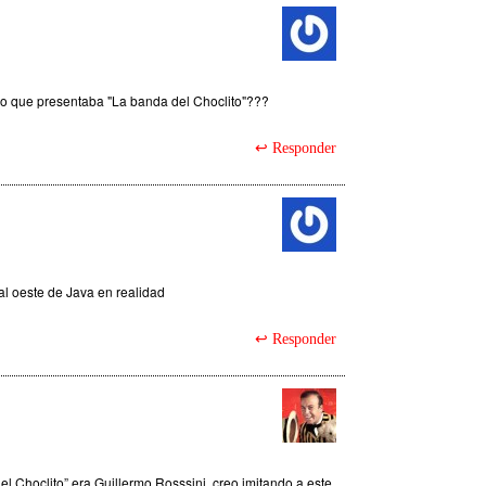
ismo que presentaba "La banda del Choclito"???
Responder
al oeste de Java en realidad
Responder
l Choclito” era Guillermo Rosssini, creo imitando a este