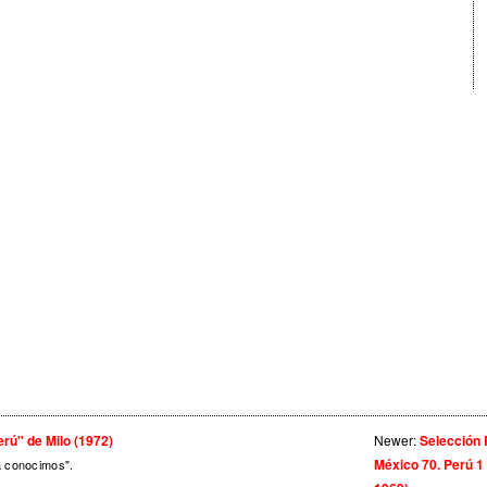
rú" de Milo (1972)
Newer:
Selección 
México 70. Perú 1 
a conocimos".