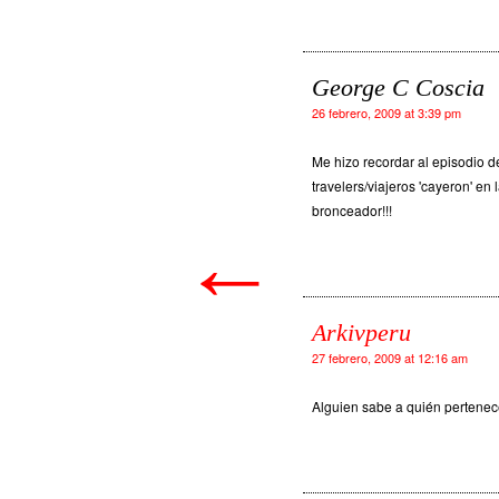
George C Coscia
26 febrero, 2009 at 3:39 pm
Me hizo recordar al episodio d
travelers/viajeros 'cayeron' en 
bronceador!!!
←
Arkivperu
27 febrero, 2009 at 12:16 am
Alguien sabe a quién pertenec