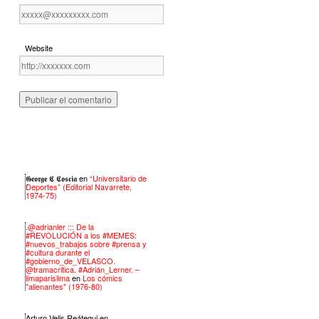
Website
𝕲𝖊𝖔𝖗𝖌𝖊 𝕮 𝕮𝖔𝖘𝖈𝖎𝖆
en
“Universitario de
Deportes” (Editorial Navarrete,
1974-75)
.@adrianler ::: De la
#REVOLUCIÓN a los #MEMES:
#nuevos_trabajos sobre #prensa y
#cultura durante el
#gobierno_de_VELASCO.
@tramacritica. #Adrián_Lerner. –
limaparislima
en
Los cómics
"alienantes" (1976-80)
Arturo Velis Reátegui
en