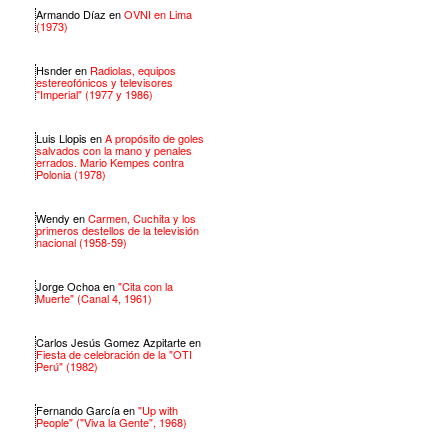
Armando Díaz
en
OVNI en Lima
(1973)
Hsnder
en
Radiolas, equipos
estereofónicos y televisores
"Imperial" (1977 y 1986)
Luis Llopis
en
A propósito de goles
salvados con la mano y penales
errados. Mario Kempes contra
Polonia (1978)
Wendy
en
Carmen, Cuchita y los
primeros destellos de la televisión
nacional (1958-59)
Jorge Ochoa
en
"Cita con la
Muerte" (Canal 4, 1961)
Carlos Jesús Gomez Azpitarte
en
Fiesta de celebración de la "OTI
Perú" (1982)
Fernando García
en
"Up with
People" ("Viva la Gente", 1968)