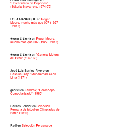
“Universitario de Deportes”
(Editorial Navarrete, 1974-75)
LOLA MANRIQUE
en
Roger
Moore, mucho más que 007 (1927
- 2017)
𝕲𝖊𝖔𝖗𝖌𝖊 𝕮 𝕮𝖔𝖘𝖈𝖎𝖆
en
Roger Moore,
mucho más que 007 (1927 - 2017)
𝕲𝖊𝖔𝖗𝖌𝖊 𝕮 𝕮𝖔𝖘𝖈𝖎𝖆
en
"General Motors
del Perú" (1967-68)
José Luis Barrios Rivero
en
Cassius Clay / Muhammad Ali en
Lima (1971)
gabriel
en
Zandrox; "Horóscopo
Computarizado" (1985)
Carlitos Lehder
en
Selección
Peruana de fútbol en Olimpiadas de
Berlín (1936)
Raúl
en
Selección Peruana de