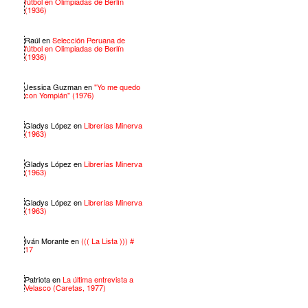
fútbol en Olimpiadas de Berlín
(1936)
Raúl
en
Selección Peruana de
fútbol en Olimpiadas de Berlín
(1936)
Jessica Guzman
en
"Yo me quedo
con Yompián" (1976)
Gladys López
en
Librerías Minerva
(1963)
Gladys López
en
Librerías Minerva
(1963)
Gladys López
en
Librerías Minerva
(1963)
Iván Morante
en
((( La Lista ))) #
17
Patriota
en
La última entrevista a
Velasco (Caretas, 1977)