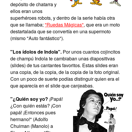
depósito de chatarra y
ellos eran unos
superhéroes robots, y dentro de la serie había otra
que se llamaba;
"Ruedas Mágicas"
, que era un moto
destartalada que se convertía en una supermoto
(mismo "Auto fantástico").
"Los ídolos de Indola".
Por unos cuantos cojincitos
de champú Indola te cambiaban unas diapositivas
(slides) de tus cantantes favoritos. Estas slides eran
una copia, de la copia, de la copia de la foto original.
Con un poco de suerte podías distinguir quien era el
que aparecía en el slide que canjeabas.
"¿Quién soy yo?
¡Papá!
¿Con quién estás? ¡Con
papá! ¡Entonces pues
hermano!" (Adolfo
Chuiman (Manolo) a