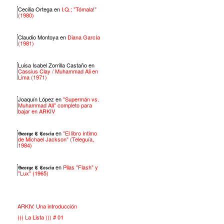
Cecilia Ortega
en
I.Q.; "Tómala!"
(1980)
Claudio Montoya
en
Diana García
(1981)
Luisa Isabel Zorrilla Castaño
en
Cassius Clay / Muhammad Ali en
Lima (1971)
Joaquín López
en
"Supermán vs.
Muhammad Alí" completo para
bajar en ARKIV
𝕲𝖊𝖔𝖗𝖌𝖊 𝕮 𝕮𝖔𝖘𝖈𝖎𝖆
en
"El libro íntimo
de Michael Jackson" (Teleguía,
1984)
𝕲𝖊𝖔𝖗𝖌𝖊 𝕮 𝕮𝖔𝖘𝖈𝖎𝖆
en
Pilas "Flash" y
"Lux" (1965)
ARKIV: Una introducción
((( La Lista ))) # 01