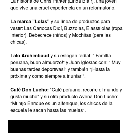
La historia de Chris Parker (Linda Blair), una joven
que vive una cruel experiencia en un reformatorio.
La marca "Lolas"
y su línea de productos para
vestir: Las Cariocas Didí, Buzzolas, Elasstilolas (ropa
interior), Bebecrece (niños) y Mochitas (para las
chicas).
Lalo Archimbaud
y su eslogan radial: "¡Familia
peruana, buen almuerzo!" y Juan Iglesias con: "¡Muy
buenas tardes deportivas!" y también "¡Hasta la
próxima y como siempre a triunfar!".
Café Don Lucho:
"Café peruano, recorre el mundo y
gusta mucho" y su otro producto Avena Don Lucho:
"Mi hijo Enrique es un alfeñique, los chicos de la
escuela le sacan hasta las muelas".