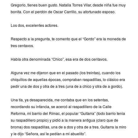
Gregorio, tienes buen gusto. Natalia Torres Vilar, desde niña fue muy
bonita. Con el perdón de Oscar Carrillo, su afortunado esposo.
Los dos, excelentes actores.
Respecto a la pregunta, te comento que el “Gordo” era la moneda de
tres centavos.
Había otra denominada “Chico”, esa era de dos centavos.
Alguna vez me dijeron que en el pasado (los treintas), cuando los
chiquillos de aquellas épocas, compraban raspadillas, lo clásico era
pedir una de dos y otra de a tres (una de a chico y otra de a gordo).
Una tía, ya desaparecida, me contaba que en los setentas,
recordando su infancia, se acercó al raspadillero de la Calle
Reforma, mi barrio del Rímac, el popular “Guitarra” (todo barrio tenia
su raspadillero propio) y pidió a la manera antigua (claro que de
broma) dos raspadillas, una de a dos y otra de a tres. Guitarra la miro
y le dijo “Señora, así le pedían a mi abuelito”.