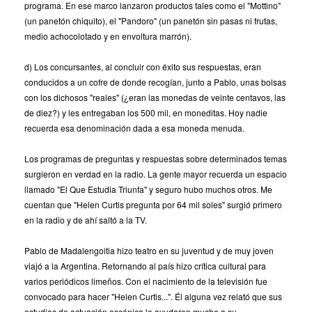
programa. En ese marco lanzaron productos tales como el "Mottino"
(un panetón chiquito), el "Pandoro" (un panetón sin pasas ni frutas,
medio achocolotado y en envoltura marrón).
d) Los concursantes, al concluir con éxito sus respuestas, eran
conducidos a un cofre de donde recogían, junto a Pablo, unas bolsas
con los dichosos "reales" (¿eran las monedas de veinte centavos, las
de diez?) y les entregaban los 500 mil, en moneditas. Hoy nadie
recuerda esa denominación dada a esa moneda menuda.
Los programas de preguntas y respuestas sobre determinados temas
surgieron en verdad en la radio. La gente mayor recuerda un espacio
llamado "El Que Estudia Triunfa" y seguro hubo muchos otros. Me
cuentan que "Helen Curtis pregunta por 64 mil soles" surgió primero
en la radio y de ahí saltó a la TV.
Pablo de Madalengoitia hizo teatro en su juventud y de muy joven
viajó a la Argentina. Retornando al país hizo crítica cultural para
varios periódicos limeños. Con el nacimiento de la televisión fue
convocado para hacer "Helen Curtis...". Él alguna vez relató que sus
estudios de actuación escénica le ayudaron mucho a su