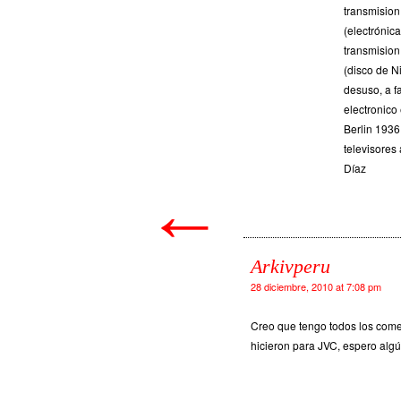
transmision
(electrónic
transmision
(disco de N
desuso, a f
electronico 
Berlin 1936
televisores
Díaz
←
Arkivperu
28 diciembre, 2010 at 7:08 pm
Creo que tengo todos los com
hicieron para JVC, espero algú