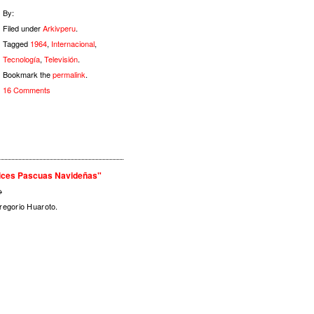
By:
Filed under
Arkivperu
.
Tagged
1964
,
Internacional
,
Tecnología
,
Televisión
.
Bookmark the
permalink
.
16 Comments
lices Pascuas Navideñas"
→
regorio Huaroto.