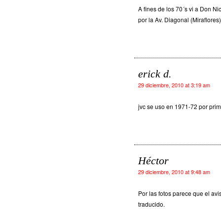
A fines de los 70´s vi a Don
por la Av. Diagonal (Miraflores)
erick d.
29 diciembre, 2010 at 3:19 am
jvc se uso en 1971-72 por prim
Héctor
29 diciembre, 2010 at 9:48 am
Por las fotos parece que el av
traducido.