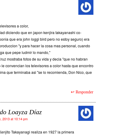
elevisores a color,
dad diciendo que en japon kenjira takayanashi co-
uponia que era john loggi bird pero no estoy seguro) era
produccion "y para hacer la cosa mas personal, cuando
diga que pepe ludmir lo mando,"
uz mostraba fotos de su vida y decia "que no habran
o le convencian los televisores a color hasta que encontro
cima que terminaba asi "se lo recomienda, Don Nico, que
Responder
do Loayza Díaz
, 2013 at 10:14 pm
Kenjito Takayanagi realiza en 1927 la primera