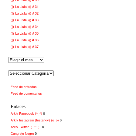
((( La Lista ))) # 31
((( La Lista ))) # 32
((( La Lista ))) # 33
((( La Lista ))) # 34
((( La Lista ))) # 35
((( La Lista ))) # 36
((( La Lista ))) # 37
Feed de entradas
Feed de comentarios
Enlaces
Arkiv Facebook (^_^)
0
Arkiv Instagram (Instarkiv) (o_o)
0
Arkiv Twitter（¯ー¯）
0
Cangrejo Negro
0