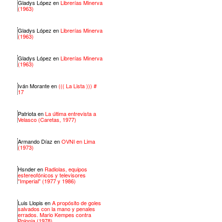
Gladys López
en
Librerías Minerva
(1963)
Gladys López
en
Librerías Minerva
(1963)
Gladys López
en
Librerías Minerva
(1963)
Iván Morante
en
((( La Lista ))) #
17
Patriota
en
La última entrevista a
Velasco (Caretas, 1977)
Armando Díaz
en
OVNI en Lima
(1973)
Hsnder
en
Radiolas, equipos
estereofónicos y televisores
"Imperial" (1977 y 1986)
Luis Llopis
en
A propósito de goles
salvados con la mano y penales
errados. Mario Kempes contra
Polonia (1978)