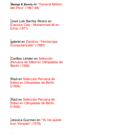
𝕲𝖊𝖔𝖗𝖌𝖊 𝕮 𝕮𝖔𝖘𝖈𝖎𝖆
en
"General Motors
del Perú" (1967-68)
José Luis Barrios Rivero
en
Cassius Clay / Muhammad Ali en
Lima (1971)
gabriel
en
Zandrox; "Horóscopo
Computarizado" (1985)
Carlitos Lehder
en
Selección
Peruana de fútbol en Olimpiadas de
Berlín (1936)
Raúl
en
Selección Peruana de
fútbol en Olimpiadas de Berlín
(1936)
Raúl
en
Selección Peruana de
fútbol en Olimpiadas de Berlín
(1936)
Jessica Guzman
en
"Yo me quedo
con Yompián" (1976)