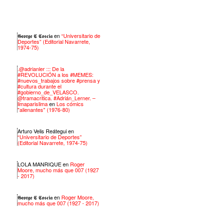
𝕲𝖊𝖔𝖗𝖌𝖊 𝕮 𝕮𝖔𝖘𝖈𝖎𝖆
en
“Universitario de
Deportes” (Editorial Navarrete,
1974-75)
.@adrianler ::: De la
#REVOLUCIÓN a los #MEMES:
#nuevos_trabajos sobre #prensa y
#cultura durante el
#gobierno_de_VELASCO.
@tramacritica. #Adrián_Lerner. –
limaparislima
en
Los cómics
"alienantes" (1976-80)
Arturo Velis Reátegui
en
“Universitario de Deportes”
(Editorial Navarrete, 1974-75)
LOLA MANRIQUE
en
Roger
Moore, mucho más que 007 (1927
- 2017)
𝕲𝖊𝖔𝖗𝖌𝖊 𝕮 𝕮𝖔𝖘𝖈𝖎𝖆
en
Roger Moore,
mucho más que 007 (1927 - 2017)