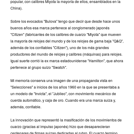
popular, con calibres Miyota la mayoría de ellos, ensamblados en la
China).
Sobre los evocados "Bulova" tengo que decir que desde hace unos
buenos años esa marca pertenece al conglomerado japonés
"Citizen" (fabricantes de los calibres de cuarzo "Miyota" que mueven
la mayoría de relojes del mundo y de los relojes de gama baja "Q&Q",
además de los confiables "Citizen"), uno de los más grandes
productores del mundo de relojes y calibres (máquinas) para relojes.
Igual suerte corrió la ex marca estadounidense "Hamilton", que ahora
pertenece al grupo suizo "Swatch".
Mi memoria conserva una imagen de una propaganda vista en
"Selecciones" a inicios de los años 1960 en la que se presentaba a
un modelo de "Invicta", el "Jubileo", con movimiento mecánico de
cuerda automático, y caja de oro. Cuando era una marca suiza y,
además, confiable.
La innovación que representó la masificación de los movimientos de
cuarzo (gracias al impulso japonés) hizo que desaparecieran
centenares de firmas suizas dedicadas al rubro. El cuarzo termino