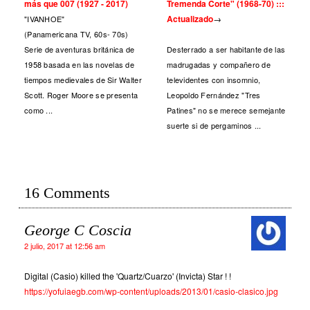
más que 007 (1927 - 2017)
Tremenda Corte" (1968-70) :::
Actualizado
→
"IVANHOE"
(Panamericana TV, 60s- 70s)
Serie de aventuras británica de
Desterrado a ser habitante de las
1958 basada en las novelas de
madrugadas y compañero de
tiempos medievales de Sir Walter
televidentes con insomnio,
Scott. Roger Moore se presenta
Leopoldo Fernández "Tres
como ...
Patines" no se merece semejante
suerte si de pergaminos ...
16 Comments
George C Coscia
2 julio, 2017 at 12:56 am
Digital (Casio) killed the 'Quartz/Cuarzo' (Invicta) Star ! !
https://yofuiaegb.com/wp-content/uploads/2013/01/casio-clasico.jpg