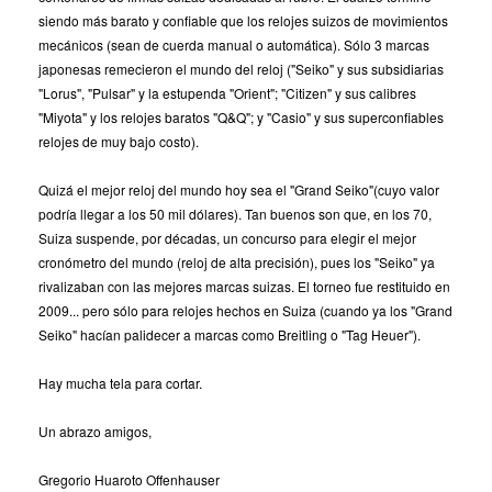
siendo más barato y confiable que los relojes suizos de movimientos
mecánicos (sean de cuerda manual o automática). Sólo 3 marcas
japonesas remecieron el mundo del reloj ("Seiko" y sus subsidiarias
"Lorus", "Pulsar" y la estupenda "Orient"; "Citizen" y sus calibres
"Miyota" y los relojes baratos "Q&Q"; y "Casio" y sus superconfiables
relojes de muy bajo costo).
Quizá el mejor reloj del mundo hoy sea el "Grand Seiko"(cuyo valor
podría llegar a los 50 mil dólares). Tan buenos son que, en los 70,
Suiza suspende, por décadas, un concurso para elegir el mejor
cronómetro del mundo (reloj de alta precisión), pues los "Seiko" ya
rivalizaban con las mejores marcas suizas. El torneo fue restituido en
2009... pero sólo para relojes hechos en Suiza (cuando ya los "Grand
Seiko" hacían palidecer a marcas como Breitling o "Tag Heuer").
Hay mucha tela para cortar.
Un abrazo amigos,
Gregorio Huaroto Offenhauser