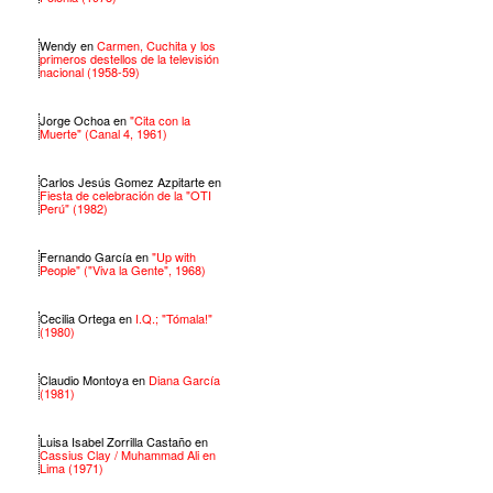
Wendy
en
Carmen, Cuchita y los
primeros destellos de la televisión
nacional (1958-59)
Jorge Ochoa
en
"Cita con la
Muerte" (Canal 4, 1961)
Carlos Jesús Gomez Azpitarte
en
Fiesta de celebración de la "OTI
Perú" (1982)
Fernando García
en
"Up with
People" ("Viva la Gente", 1968)
Cecilia Ortega
en
I.Q.; "Tómala!"
(1980)
Claudio Montoya
en
Diana García
(1981)
Luisa Isabel Zorrilla Castaño
en
Cassius Clay / Muhammad Ali en
Lima (1971)