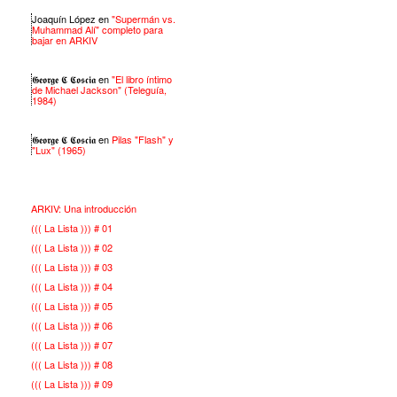
Joaquín López
en
"Supermán vs.
Muhammad Alí" completo para
bajar en ARKIV
𝕲𝖊𝖔𝖗𝖌𝖊 𝕮 𝕮𝖔𝖘𝖈𝖎𝖆
en
"El libro íntimo
de Michael Jackson" (Teleguía,
1984)
𝕲𝖊𝖔𝖗𝖌𝖊 𝕮 𝕮𝖔𝖘𝖈𝖎𝖆
en
Pilas "Flash" y
"Lux" (1965)
ARKIV: Una introducción
((( La Lista ))) # 01
((( La Lista ))) # 02
((( La Lista ))) # 03
((( La Lista ))) # 04
((( La Lista ))) # 05
((( La Lista ))) # 06
((( La Lista ))) # 07
((( La Lista ))) # 08
((( La Lista ))) # 09