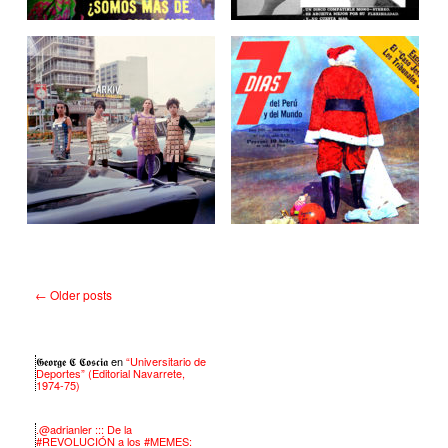
←
Older posts
𝕲𝖊𝖔𝖗𝖌𝖊 𝕮 𝕮𝖔𝖘𝖈𝖎𝖆
en
“Universitario de
Deportes” (Editorial Navarrete,
1974-75)
.@adrianler ::: De la
#REVOLUCIÓN a los #MEMES: