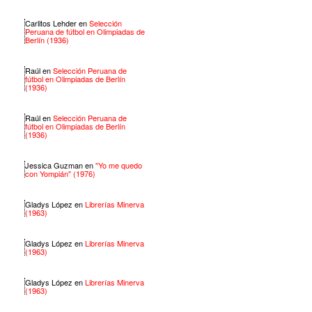
Carlitos Lehder
en
Selección
Peruana de fútbol en Olimpiadas de
Berlín (1936)
Raúl
en
Selección Peruana de
fútbol en Olimpiadas de Berlín
(1936)
Raúl
en
Selección Peruana de
fútbol en Olimpiadas de Berlín
(1936)
Jessica Guzman
en
"Yo me quedo
con Yompián" (1976)
Gladys López
en
Librerías Minerva
(1963)
Gladys López
en
Librerías Minerva
(1963)
Gladys López
en
Librerías Minerva
(1963)