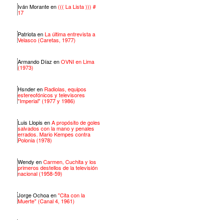
Iván Morante
en
((( La Lista ))) #
17
Patriota
en
La última entrevista a
Velasco (Caretas, 1977)
Armando Díaz
en
OVNI en Lima
(1973)
Hsnder
en
Radiolas, equipos
estereofónicos y televisores
"Imperial" (1977 y 1986)
Luis Llopis
en
A propósito de goles
salvados con la mano y penales
errados. Mario Kempes contra
Polonia (1978)
Wendy
en
Carmen, Cuchita y los
primeros destellos de la televisión
nacional (1958-59)
Jorge Ochoa
en
"Cita con la
Muerte" (Canal 4, 1961)