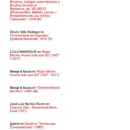
#nuevos_trabajos sobre #prensa y
#cultura durante el
#gobierno_de_VELASCO.
@tramacritica. #Adrián_Lerner. –
limaparislima
en
Los cómics
"alienantes" (1976-80)
Arturo Velis Reátegui
en
“Universitario de Deportes”
(Editorial Navarrete, 1974-75)
LOLA MANRIQUE
en
Roger
Moore, mucho más que 007 (1927
- 2017)
𝕲𝖊𝖔𝖗𝖌𝖊 𝕮 𝕮𝖔𝖘𝖈𝖎𝖆
en
Roger Moore,
mucho más que 007 (1927 - 2017)
𝕲𝖊𝖔𝖗𝖌𝖊 𝕮 𝕮𝖔𝖘𝖈𝖎𝖆
en
"General Motors
del Perú" (1967-68)
José Luis Barrios Rivero
en
Cassius Clay / Muhammad Ali en
Lima (1971)
gabriel
en
Zandrox; "Horóscopo
Computarizado" (1985)