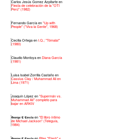
Carlos Jesús Gomez Azpitarte
en
Fiesta de celebración de la "OTI
Perú" (1982)
Fernando García
en
"Up with
People" ("Viva la Gente", 1968)
Cecilia Ortega
en
I.Q.; "Tómala!"
(1980)
Claudio Montoya
en
Diana García
(1981)
Luisa Isabel Zorrilla Castaño
en
Cassius Clay / Muhammad Ali en
Lima (1971)
Joaquín López
en
"Supermán vs.
Muhammad Alí" completo para
bajar en ARKIV
𝕲𝖊𝖔𝖗𝖌𝖊 𝕮 𝕮𝖔𝖘𝖈𝖎𝖆
en
"El libro íntimo
de Michael Jackson" (Teleguía,
1984)
𝕲𝖊𝖔𝖗𝖌𝖊 𝕮 𝕮𝖔𝖘𝖈𝖎𝖆
en
Pilas "Flash" y