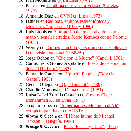
Iván Morante
en
((( La Lista ))) # 17
Patriota
en
La última entrevista a Velasco (Caretas,
1977)
Armando Díaz
en
OVNI en Lima (1973)
Hsnder
en
Radiolas, equipos estereofónicos y
televisores "Imperial" (1977 y 1986)
Luis Llopis
en
A propósito de goles salvados con la
mano y penales errados. Mario Kempes contra Polonia
(1978)
Wendy
en
Carmen, Cuchita y los primeros destellos de
la televisión nacional (1958-59)
Jorge Ochoa
en
"Cita con la Muerte" (Canal 4, 1961)
Carlos Jesús Gomez Azpitarte
en
Fiesta de celebración
de la "OTI Perú" (1982)
Fernando García
en
"Up with People" ("Viva la
Gente", 1968)
Cecilia Ortega
en
I.Q.; "Tómala!" (1980)
Claudio Montoya
en
Diana García (1981)
Luisa Isabel Zorrilla Castaño
en
Cassius Clay /
Muhammad Ali en Lima (1971)
Joaquín López
en
"Supermán vs. Muhammad Alí"
completo para bajar en ARKIV
𝕲𝖊𝖔𝖗𝖌𝖊 𝕮 𝕮𝖔𝖘𝖈𝖎𝖆
en
"El libro íntimo de Michael
Jackson" (Teleguía, 1984)
𝕲𝖊𝖔𝖗𝖌𝖊 𝕮 𝕮𝖔𝖘𝖈𝖎𝖆
en
Pilas "Flash" y "Lux" (1965)