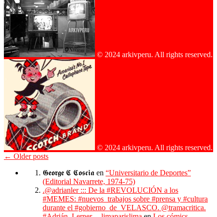
© 2024 arkivperu. All rights reserved.
© 2024 arkivperu. All rights reserved.
←
Older posts
𝕲𝖊𝖔𝖗𝖌𝖊 𝕮 𝕮𝖔𝖘𝖈𝖎𝖆
en
“Universitario de Deportes”
(Editorial Navarrete, 1974-75)
.@adrianler ::: De la #REVOLUCIÓN a los
#MEMES: #nuevos_trabajos sobre #prensa y #cultura
durante el #gobierno_de_VELASCO. @tramacritica.
#Adrián_Lerner. – limaparislima
en
Los cómics