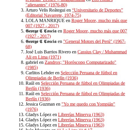
"alienantes" (1976-80)
Arturo Velis Reátegui
en
“Universitario de Deportes”
(Editorial Navarrete, 1974-75)
LOLA MANRIQUE
en
Roger Moore, mucho más que
007 (1927 - 2017)
𝕲𝖊𝖔𝖗𝖌𝖊 𝕮 𝕮𝖔𝖘𝖈𝖎𝖆
en
Roger Moore, mucho más que 007
(1927 - 2017)
𝕲𝖊𝖔𝖗𝖌𝖊 𝕮 𝕮𝖔𝖘𝖈𝖎𝖆
en
"General Motors del Perú" (1967-
68)
José Luis Barrios Rivero
en
Cassius Clay / Muhammad
Ali en Lima (1971)
gabriel
en
Zandrox; "Horóscopo Computarizado"
(1985)
Carlitos Lehder
en
Selección Peruana de fútbol en
Olimpiadas de Berlín (1936)
Raúl
en
Selección Peruana de fútbol en Olimpiadas de
Berlín (1936)
Raúl
en
Selección Peruana de fútbol en Olimpiadas de
Berlín (1936)
Jessica Guzman
en
"Yo me quedo con Yompián"
(1976)
Gladys López
en
Librerías Minerva (1963)
Gladys López
en
Librerías Minerva (1963)
Gladys López
en
Librerías Minerva (1963)