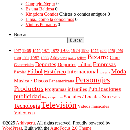
Cangrejo Negro
0
Es una Baldosa
0
Kingdom Comics
Chistes o comics antiguos 0
Lima...como la conocimos
0
Vinilos Peruanos
0
Buscar
Buscar
1969
1973
1971
1974
1975
1976
1970
1972
1978
1979
1967
1977
Bizarro
Cine
1982
Arkivperu
1981
1983
belleza
1980
Autos
Empresas
Deportes
Deportes, fútbol
Comerciales
Moda
Fútbol
Histórico
Internacional
Escolar
juegos
Personajes
Música / Discos
Panamericana
Productos
Publicaciones
Programas infantiles
publicidad
Sucesos
Sociales / Locales
Ropa deportiva
Televisión
Tecnología
Videos musicales
Videoteca
©2025
Arkivperu
. All rights reserved. Proudly powered by
WordPress
. Built with the
AutoFocus 2.0 Theme
.